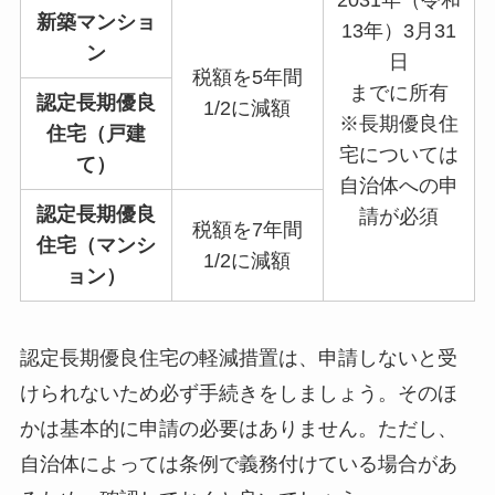
新築マンショ
13年）3月31
ン
日
税額を5年間
までに所有
認定長期優良
1/2に減額
※長期優良住
住宅（戸建
宅については
て）
自治体への申
認定長期優良
請が必須
税額を7年間
住宅（マンシ
1/2に減額
ョン）
認定長期優良住宅の軽減措置は、申請しないと受
けられないため必ず手続きをしましょう。そのほ
かは基本的に申請の必要はありません。ただし、
自治体によっては条例で義務付けている場合があ