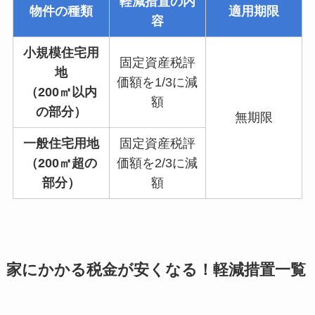
軽減措置の内
物件の種類
適用期限
容
小規模住宅用
固定資産税評
地
価額を1/3に減
（200㎡以内
額
の部分）
無期限
一般住宅用地
固定資産税評
（200㎡超の
価額を2/3に減
部分）
額
家にかかる税金が安くなる！軽減措置一覧