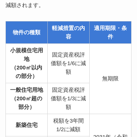
減額されます。
軽減措置の内
適用期限・条
物件の種類
容
件
小規模住宅用
固定資産税評
地
価額を1/6に減
（200㎡以内
額
の部分）
無期限
一般住宅用地
固定資産税評
（200㎡超の
価額を1/3に減
部分）
額
税額を3年間
新築住宅
1/2に減額
2031年（令和