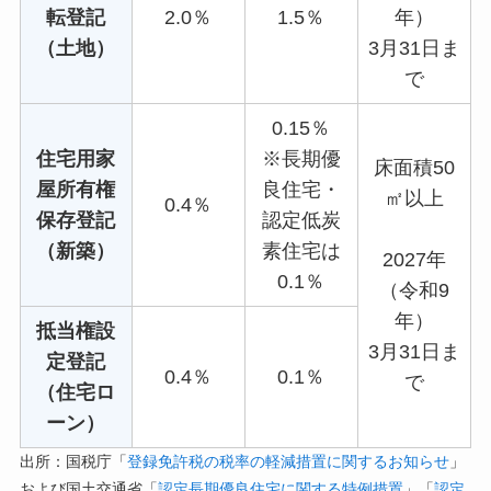
転登記
2.0％
1.5％
年）
（土地）
3月31日ま
で
0.15％
住宅用家
※長期優
床面積50
屋所有権
良住宅・
㎡以上
0.4％
保存登記
認定低炭
（新築）
素住宅は
2027年
0.1％
（令和9
年）
抵当権設
3月31日ま
定登記
0.4％
0.1％
で
（住宅ロ
ーン）
出所：国税庁「
登録免許税の税率の軽減措置に関するお知らせ
」
および国土交通省「
認定長期優良住宅に関する特例措置
」「
認定