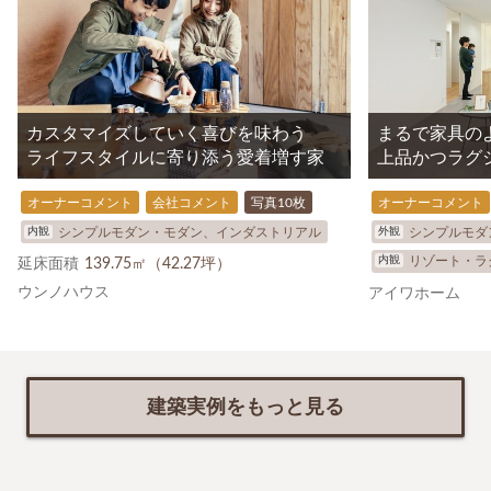
カスタマイズしていく喜びを味わう
まるで家具の
ライフスタイルに寄り添う愛着増す家
上品かつラグ
オーナーコメント
会社コメント
写真10枚
オーナーコメント
内観
外観
シンプルモダン・モダン、インダストリアル
シンプルモダ
内観
リゾート・ラ
延床面積
139.75㎡（42.27坪）
ウンノハウス
アイワホーム
建築実例をもっと見る