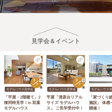
見学会＆イベント
2026
2026
8
8
他
他
7
7
金
金
モデルハウス見学会
モデルハウス見学会
モデルハウス
「平屋・2階建て」2
平屋「清原台リアル
「家づくり
棟同時見学！in 双葉
サイズ モデルハウ
施設」 体感
モデルハウス
ス」 ご見学受付中！
開催！