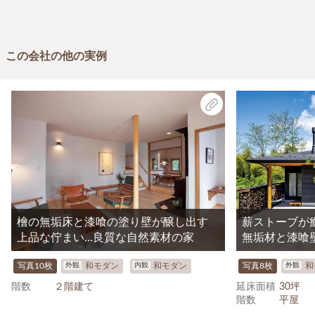
この会社の他の実例
檜の無垢床と漆喰の塗り壁が醸し出す
薪ストーブが
上品な佇まい…良質な自然素材の家
無垢材と漆喰
外観
内観
外観
写真10枚
和モダン
和モダン
写真8枚
和
階数
２階建て
延床面積
30坪
階数
平屋