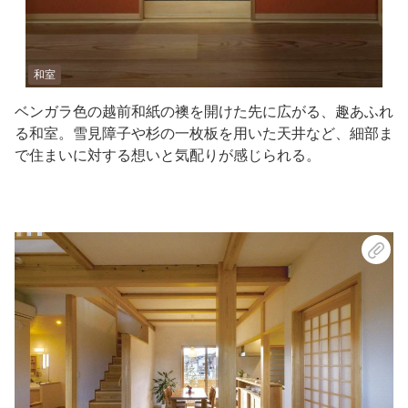
和室
ベンガラ色の越前和紙の襖を開けた先に広がる、趣あふれ
る和室。雪見障子や杉の一枚板を用いた天井など、細部ま
で住まいに対する想いと気配りが感じられる。