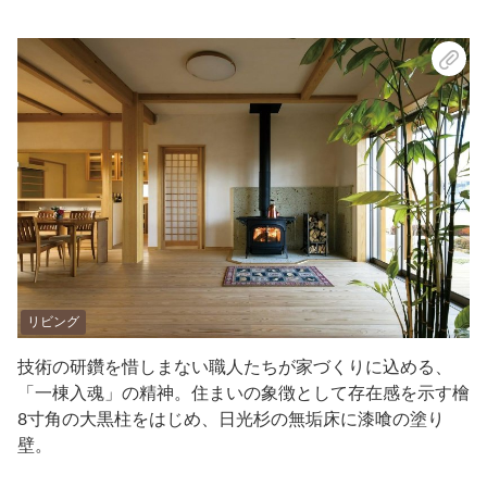
リビング
技術の研鑽を惜しまない職人たちが家づくりに込める、
「一棟入魂」の精神。住まいの象徴として存在感を示す檜
8寸角の大黒柱をはじめ、日光杉の無垢床に漆喰の塗り
壁。