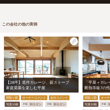
この会社の他の実例
【28坪】造作ガレージ、薪ストーブ
「平屋＋ガレ
家庭菜園を楽しむ平屋
断熱等級7の
間取り図
オーナーコメント
会社コメント
間取り図
オーナ
外観
内観
外観
写真10枚
和モダン
和モダン
写真10枚