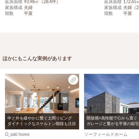
延床面積
93.98㎡（28.4坪）
延床面積
172.6
家族構成
夫婦
家族構成
夫婦（
階数
平屋
階数
平屋
ほかにもこんな実例があります
中と外を緩やかに繋ぐ土間リビング
開放感×高性能で心から寛ぐ
ダイナミックなスケルトン階段も注目
ガレージと繋がる平屋の邸宅
O_zaki home
ソーフィールドホーム