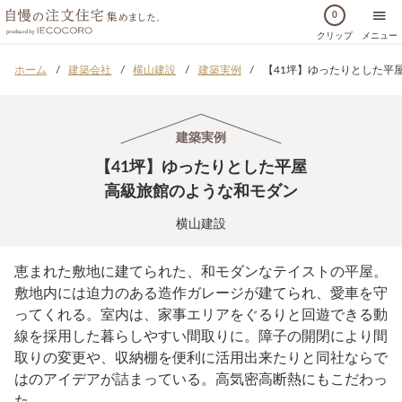
0
クリップ
メニュー
ホーム
建築会社
横山建設
建築実例
【41坪】ゆったりとした平
建築実例
【41坪】ゆったりとした平屋
高級旅館のような和モダン
横山建設
恵まれた敷地に建てられた、和モダンなテイストの平屋。
敷地内には迫力のある造作ガレージが建てられ、愛車を守
ってくれる。室内は、家事エリアをぐるりと回遊できる動
線を採用した暮らしやすい間取りに。障子の開閉により間
取りの変更や、収納棚を便利に活用出来たりと同社ならで
はのアイデアが詰まっている。高気密高断熱にもこだわっ
た。