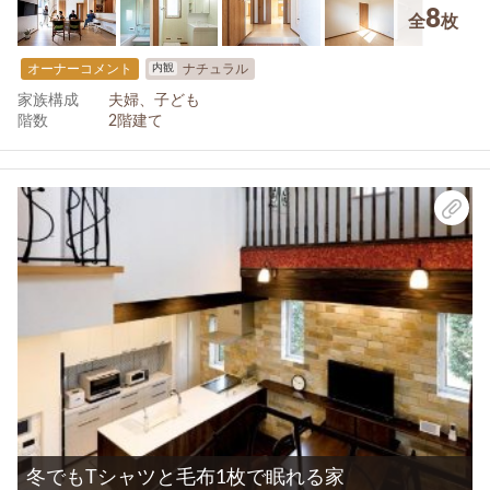
8
全
枚
内観
オーナーコメント
ナチュラル
家族構成
夫婦、子ども
階数
2階建て
冬でもTシャツと毛布1枚で眠れる家