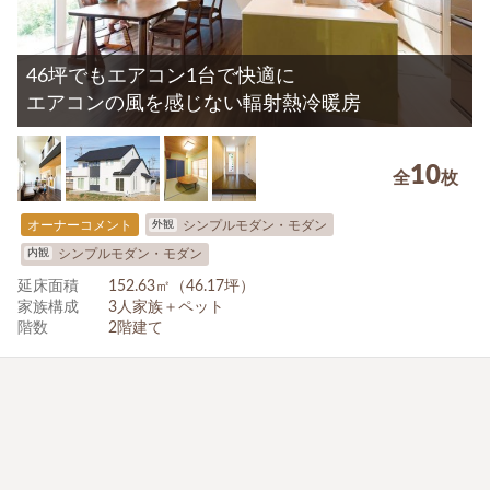
46坪でもエアコン1台で快適に
エアコンの風を感じない輻射熱冷暖房
10
全
枚
外観
オーナーコメント
シンプルモダン・モダン
内観
シンプルモダン・モダン
延床面積
152.63㎡（46.17坪）
家族構成
3人家族＋ペット
階数
2階建て