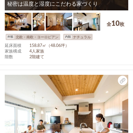
秘密は温度と湿度にこだわる家づくり
10
全
枚
外観
内観
北欧・南欧・ヨーロピアン
ナチュラル
延床面積
158.87㎡（48.06坪）
家族構成
4人家族
階数
2階建て