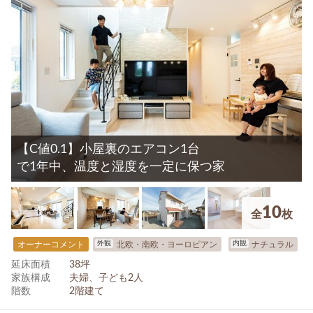
【C値0.1】小屋裏のエアコン1台
で1年中、温度と湿度を一定に保つ家
10
全
枚
外観
内観
オーナーコメント
北欧・南欧・ヨーロピアン
ナチュラル
延床面積
38坪
家族構成
夫婦、子ども2人
階数
2階建て