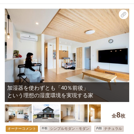
加湿器を使わずとも「40％前後」
という理想の湿度環境を実現する家
8
全
枚
外観
内観
オーナーコメント
シンプルモダン・モダン
ナチュラル