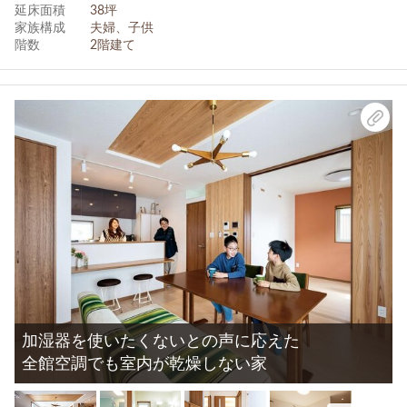
延床面積
38坪
家族構成
夫婦、子供
階数
2階建て
加湿器を使いたくないとの声に応えた
全館空調でも室内が乾燥しない家