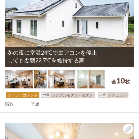
冬の夜に室温24℃でエアコンを停止
しても翌朝22.7℃を維持する家
10
全
枚
外観
内観
オーナーコメント
シンプルモダン・モダン
ナチュラル
階数
平屋