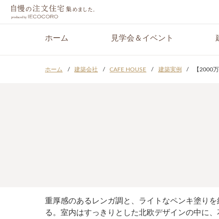
ホーム
見学会＆イベント
ホーム
建築会社
CAFE HOUSE
建築実例
【200
重厚感のあるレンガ調と、ライトなペンキ塗りを
る。室内はすっきりとした北欧デザインの中に、