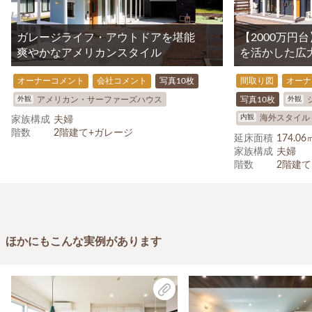
ガレージライフ・アウトドアを堪能
【2000万円
爽やかなアメリカンスタイル
を活かした広
オーナーコメント
会社コメント
写真10枚
間取り図
オーナ
外観
外観
アメリカン・サーファーズハウス
写真10枚
内観
海外スタイル
家族構成
夫婦
階数
2階建て+ガレージ
延床面積
174.0
家族構成
夫婦
階数
2階建て
ほかにもこんな実例があります