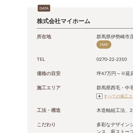
DATA
株式会社マイホーム
所在地
群馬県伊勢崎市茂
MAP
TEL
0270-22-2310
価格の目安
坪47万円～※延床
施工エリア
群馬県西毛・中
すべての施工エ
工法・構造
木造軸組工法、2
こだわり
多彩なデザイン
ンス、薪ストー