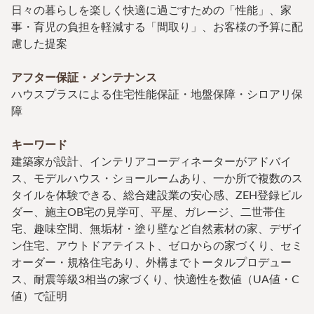
日々の暮らしを楽しく快適に過ごすための「性能」、家
事・育児の負担を軽減する「間取り」、お客様の予算に配
慮した提案
アフター保証・メンテナンス
ハウスプラスによる住宅性能保証・地盤保障・シロアリ保
障
キーワード
建築家が設計、インテリアコーディネーターがアドバイ
ス、モデルハウス・ショールームあり、一か所で複数のス
タイルを体験できる、総合建設業の安心感、ZEH登録ビル
ダー、施主OB宅の見学可、平屋、ガレージ、二世帯住
宅、趣味空間、無垢材・塗り壁など自然素材の家、デザイ
ン住宅、アウトドアテイスト、ゼロからの家づくり、セミ
オーダー・規格住宅あり、外構までトータルプロデュー
ス、耐震等級3相当の家づくり、快適性を数値（UA値・C
値）で証明