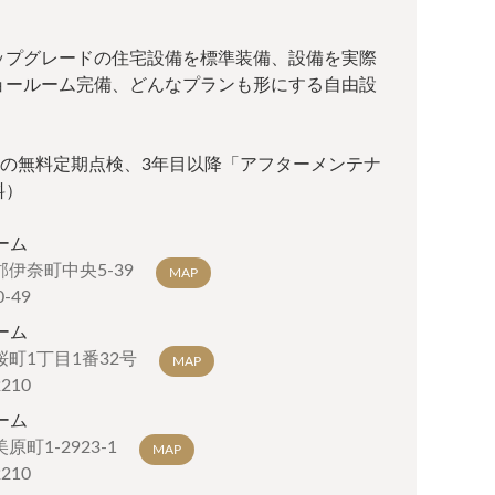
ップグレードの住宅設備を標準装備、設備を実際
ョールーム完備、どんなプランも形にする自由設
間の無料定期点検、3年目以降「アフターメンテナ
料）
ーム
伊奈町中央5-39
MAP
0-49
ーム
町1丁目1番32号
MAP
2210
ーム
町1-2923-1
MAP
2210