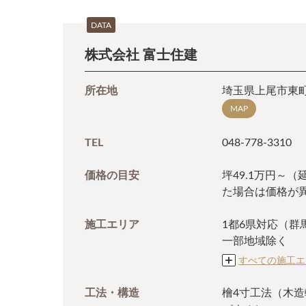
DATA
株式会社 富士住建
所在地
埼玉県上尾市東町2
MAP
TEL
048-778-3310
価格の目安
坪49.1万円～
た場合は価格が
施工エリア
1都6県対応（
一部地域除く
すべての施工エ
工法・構造
檜4寸工法（木造