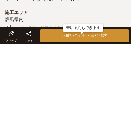
施工エリア
群馬県内
すべての施工エリアを見る
来店予約もできます
お問い合わせ・資料請求
工法・構造
クリップ
シェア
木造軸組工法
こだわり
群馬県産材、職人の手仕事、自社工場で仕入れ～加工まで
一貫して行える体制を敷くことで中間マージンを削減、自
社職人こそ大切な財産、自社製作のオリジナル家具、梁や
柱の現し
アフター保証・メンテナンス
JIOによる瑕疵担保責任保険、修理や点検等、依頼時は迅
速に対応