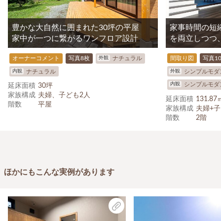
豊かな大自然に囲まれた30坪の平屋
家事時間の短
家中が一つに繋がるワンフロア設計
を両立しつつ
外観
オーナーコメント
写真8枚
ナチュラル
間取り図
写真1
内観
外観
ナチュラル
シンプルモダ
内観
シンプルモダ
延床面積
30坪
家族構成
夫婦、子ども2人
延床面積
131.8
階数
平屋
家族構成
夫婦+子
階数
2階
ほかにもこんな実例があります