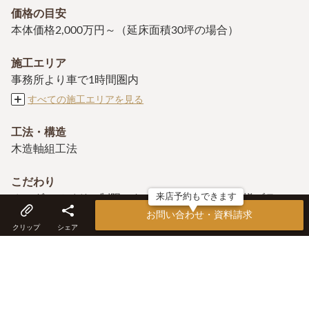
価格の目安
本体価格2,000万円～（延床面積30坪の場合）
施工エリア
事務所より車で1時間圏内
すべての施工エリアを見る
工法・構造
木造軸組工法
こだわり
来店予約もできます
オーダーメイド、制限のない素材選び、お施主様ブラン
ド、施主施工参加OK、一貫したサポート体制、デザイン
お問い合わせ・資料請求
クリップ
シェア
住宅、平屋住宅、ガレージハウス
アフター保証・メンテナンス
JIOによる住宅瑕疵担保責任保険、地盤保証、基礎保証、
建設工事保証、住宅完成保証ほか11種の保証を実施、定