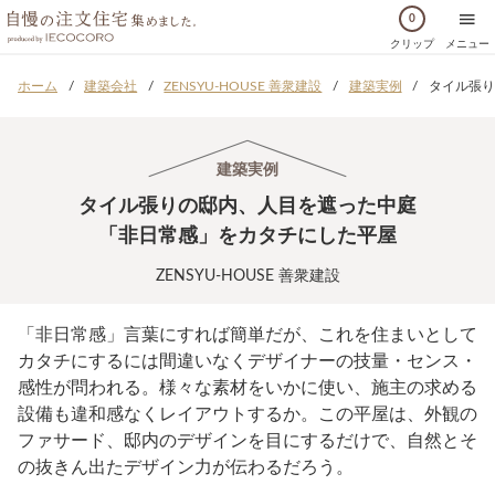
0
クリップ
メニュー
ホーム
建築会社
ZENSYU-HOUSE 善衆建設
建築実例
タイル張り
建築実例
タイル張りの邸内、人目を遮った中庭
「非日常感」をカタチにした平屋
ZENSYU-HOUSE 善衆建設
「非日常感」言葉にすれば簡単だが、これを住まいとして
カタチにするには間違いなくデザイナーの技量・センス・
感性が問われる。様々な素材をいかに使い、施主の求める
設備も違和感なくレイアウトするか。この平屋は、外観の
ファサード、邸内のデザインを目にするだけで、自然とそ
の抜きん出たデザイン力が伝わるだろう。