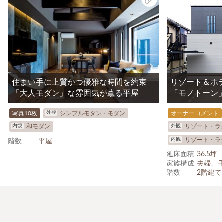
住まい手に上質かつ優雅な時間を約束
リゾート＆ホ
「大人モダン」な雰囲気が薫る平屋
「モノトーン
外観
写真10枚
シンプルモダン・モダン
オーナーコメント
内観
外観
和モダン
リゾート・ラ
内観
リゾート・ラ
階数
平屋
延床面積
36.5坪
家族構成
夫婦、
階数
2階建て