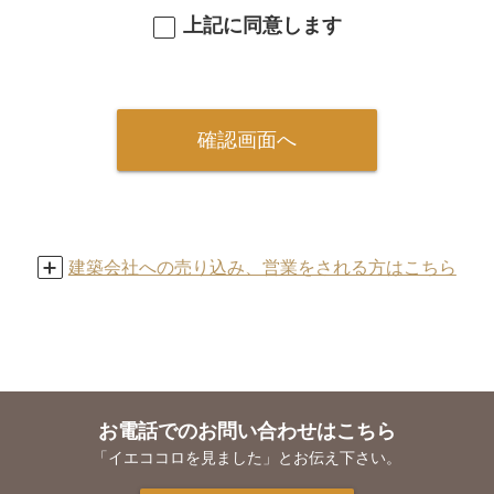
人情報を登録された場合には当社の個人情報の取扱
上記に同意します
いについて同意をいただいたものとします。
■個人情報の取得
当社は、以下の事項を利用目的として個人情報
確認画面へ
を取得いたします。
（1）本サービスの提供
（2）ユーザーの承諾に基づく、掲載企業への
個人情報提供
（3）本サイトからのサービスのご案内
建築会社への売り込み、営業をされる方はこちら
（4）本サービスに関するお問い合わせへの対
応
■個人情報の利用・委託・提供について
当社は、個人情報の取扱いを委託する場合に
お電話でのお問い合わせはこちら
は、これら委託先を厳正に調査・選定し、適正
「イエココロを見ました」とお伝え下さい。
な取扱いを確実にするために、適切な監督を行
います。また、以下の事項を除き、当社が保有