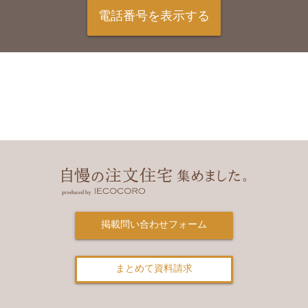
する個人情報について、利用目的の達成に必要
電話番号を表示する
な範囲を超えた取り扱いを行わず、目的外の利
用を防ぐための措置を講じます。本人の承諾無
く、第三者に開示・提供することをいたしませ
ん。
（1）法令に基づく場合
（2）人の生命、身体又は財産の保護のために
必要がある場合であって、本人の同意を得るこ
とが困難であるとき
（3）公衆衛生の向上又は児童の健全な育成の
推進のために特に必要がある場合であって、本
人の同意を得ることが困難であるとき
（4）国の機関もしくは地方公共団体又はその
掲載問い合わせフォーム
委託を受けた者が法令の定める事務を遂行する
ことに対して協力する必要がある場合であっ
て、本人の同意を得ることによって当該事務の
まとめて資料請求
遂行に支障を及ぼすおそれがあるとき
■任意性について