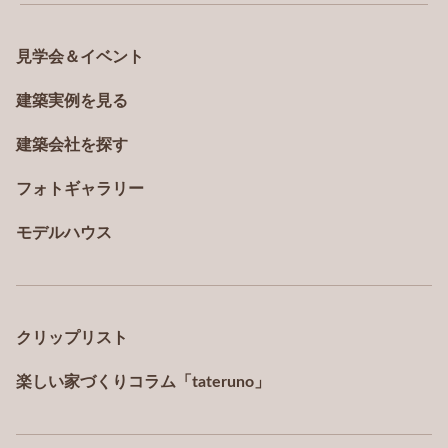
個人情報の提供については、お客様の自由なご
見学会＆イベント
判断にお任せいたします。ただし、必要な個人
情報の一部をご提供いただけない場合、本サー
建築実例を見る
ビスの一部をお受けいただけない場合がござい
ますので、ご了承ください。
建築会社を探す
■個人情報の安全対策
フォトギャラリー
当社は、個人情報の漏えい、滅失又はき損の防
モデルハウス
止及び是正に関して、必要かつ適切な安全対策
を実施いたします。
■プライバシーポリシーの変更
クリップリスト
当社は、本プライバシーポリシーを定期的に見
直し、お客様に予告することなく変更すること
楽しい家づくりコラム「tateruno」
があります。
■個人情報に関する苦情および相談、お問い合わせに