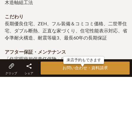
木造軸組工法
こだわり
長期優良住宅、ZEH、フル装備＆コミコミ価格、二世帯住
宅、ダブル断熱、正直な家づくり、住宅性能表示対応、省
令準耐火構造、耐震等級3、最長60年の長期保証
アフター保証・メンテナンス
「住宅瑕疵担保責任保険」ほか定期点検
来店予約もできます
お問い合わせ・資料請求
キーワード
クリップ
シェア
モデルハウス・ショールームあり、店舗建築の実績豊富、
リフォーム・リノベーションの実績豊富、ZEH登録ビルダ
ー、併設の不動産部による土地探し対応、自社開発の分譲
地あり、無料相談会を開催、施主OB宅の見学可、コミコ
ミ価格、相見積もりOK、二世帯住宅、和風住宅・和モダ
ン、標準装備が充実、耐震等級3相当の家づくり、照明器
具、建材、素材など持ち込みOK