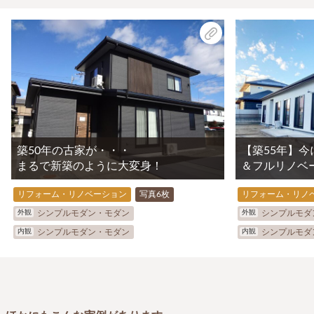
築50年の古家が・・・
【築55年】
まるで新築のように大変身！
＆フルリノベ
リフォーム・リノベーション
写真6枚
リフォーム・リノ
外観
外観
シンプルモダン・モダン
シンプルモダ
内観
内観
シンプルモダン・モダン
シンプルモダ