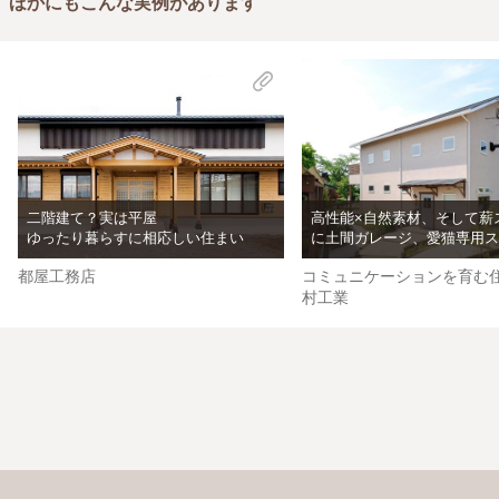
ほかにもこんな実例があります
二階建て？実は平屋
高性能×自然素材、そして薪
ゆったり暮らすに相応しい住まい
に土間ガレージ、愛猫専用ス
都屋工務店
コミュニケーションを育む住
村工業