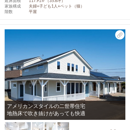
延床面積
117.91㎡（35.6坪）
家族構成
夫婦+子ども1人+ペット（猫）
階数
平屋
アメリカンスタイルの二世帯住宅
地熱床で吹き抜けがあっても快適