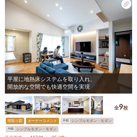
平屋に地熱床システムを取り入れ、
開放的な空間でも快適空間を実現
9
全
枚
外観
間取り図
オーナーコメント
シンプルモダン・モダン
内観
シンプルモダン・モダン