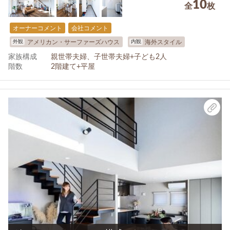
10
全
枚
オーナーコメント
会社コメント
外観
内観
アメリカン・サーファーズハウス
海外スタイル
家族構成
親世帯夫婦、子世帯夫婦+子ども2人
階数
2階建て+平屋