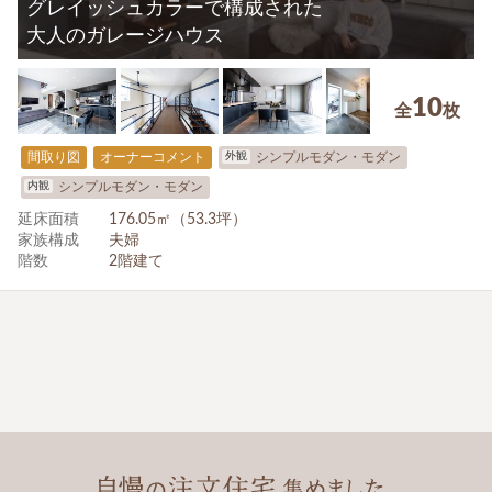
グレイッシュカラーで構成された
大人のガレージハウス
10
全
枚
外観
間取り図
オーナーコメント
シンプルモダン・モダン
内観
シンプルモダン・モダン
延床面積
176.05㎡（53.3坪）
家族構成
夫婦
階数
2階建て