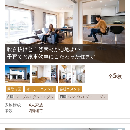
吹き抜けと自然素材が心地よい
子育てと家事効率にこだわった住まい
5
全
枚
間取り図
オーナーコメント
会社コメント
外観
内観
シンプルモダン・モダン
シンプルモダン・モダン
家族構成
4人家族
階数
2階建て