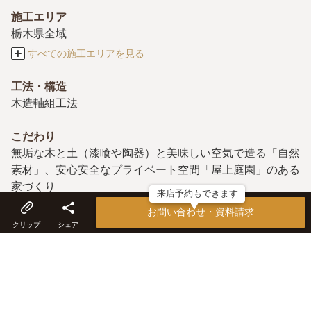
施工エリア
栃木県全域
すべての施工エリアを見る
工法・構造
木造軸組工法
こだわり
無垢な木と土（漆喰や陶器）と美味しい空気で造る「自然
素材」、安心安全なプライベート空間「屋上庭園」のある
家づくり
来店予約もできます
お問い合わせ・資料請求
アフター保証・メンテナンス
クリップ
シェア
（株）日本住宅保証検査機構（JIO）、地盤保証、定期点
検
キーワード
建築家が設計、一人のデザイナーが全てデザイン、自社職