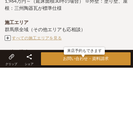
1,964万円～（延床面積30坪の場合） ※外壁：塗り壁、屋
根：三州陶器瓦が標準仕様
施工エリア
群馬県全域（その他エリアも応相談）
すべての施工エリアを見る
来店予約もできます
工法・構造
お問い合わせ・資料請求
木造軸組工法
クリップ
シェア
こだわり
塗り壁の外壁や三州陶器瓦の屋根が標準仕様、自然素材を
豊富に採用、お客様目線の提案、土地探しから資金計画な
ど初期段階から丁寧にサポート、流行や話題に左右されな
い長年家族から愛されるデザイン
アフター保証・メンテナンス
住宅瑕疵担保保険、その他随時迅速に対応