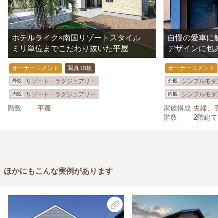
ホテルライク×南国リゾートスタイル
自慢の愛車に
ミリ単位までこだわり抜いた平屋
デザインに包
オーナーコメント
写真10枚
オーナーコメント
外観
外観
リゾート・ラグジュアリー
シンプルモダ
内観
内観
リゾート・ラグジュアリー
シンプルモダ
階数
平屋
家族構成
夫婦、
階数
2階建て
ほかにもこんな実例があります