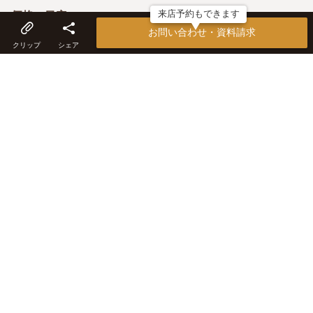
来店予約もできます
価格の目安
坪86万円～ ※延床面積34坪の場合 ※ソファ・テーブル・
お問い合わせ・資料請求
クリップ
シェア
カーテン・ラグ・チェア・雑貨などのインテリア込
施工エリア
事務所から半径25km圏内
すべての施工エリアを見る
工法・構造
木造軸組工法
こだわり
家具選びから始める住まいづくり、インテリアからトータ
ルコーディネート、ブルックリン、インダストリアル、ミ
ッドセンチュリー、自社職人によるスピーディーかつ丁寧
な施工、インテリアショップ併設
アフター保証・メンテナンス