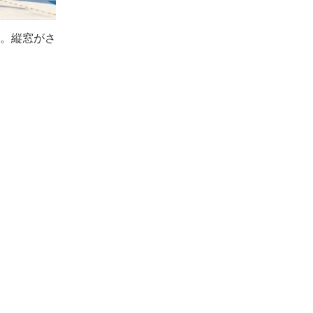
。縦窓がさ