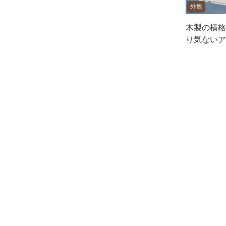
外観
木製の横格
り気ないア