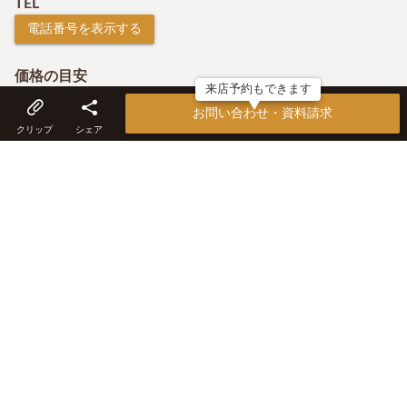
TEL
電話番号を表示する
価格の目安
来店予約もできます
坪69.3万円～（延床面積35坪の場合）
お問い合わせ・資料請求
クリップ
シェア
施工エリア
宮城県全域
すべての施工エリアを見る
工法・構造
木造軸組工法
こだわり
高性能住宅を適正価格で、完全自由設計、断熱等級6・
7、高気密・高断熱・高耐震、一級建築士
アフター保証・メンテナンス
1・3・6カ月/1・3・5・10年の定期点検、住宅瑕疵保証、