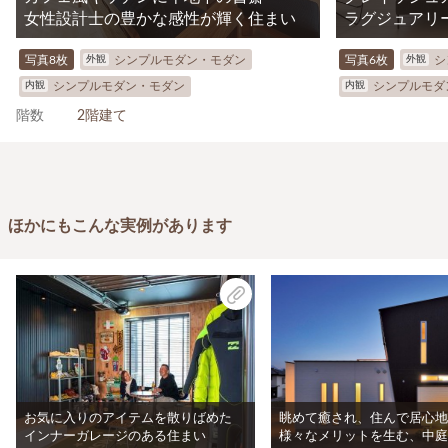
女性設計士の豊かな感性が輝く住まい
ラグジュアリ
外観
外観
写真8枚
シンプルモダン・モダン
写真6枚
シ
内観
内観
シンプルモダン・モダン
シンプルモダ
階数
2階建て
ほかにもこんな実例があります
お気に入りのアイテムを散りばめた
眺めて癒され、住んで居心地
インナーガレージのある住まい
様々なメリットを生む、中庭