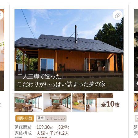
二人三脚で造った
こだわりがいっぱい詰まった夢の家
10
枚
全
枚
外観
間取り図
ナチュラル
延床面積
109.30㎡（33坪）
延
家族構成
夫婦＋子ども2人
階