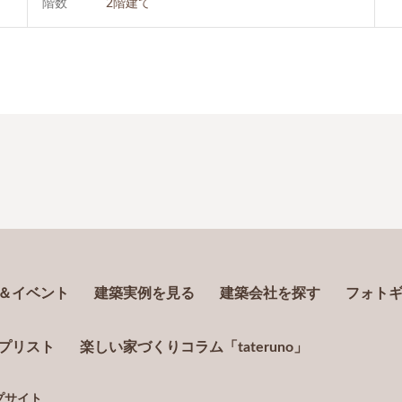
階数
2階建て
＆イベント
建築実例を見る
建築会社を探す
フォト
プリスト
楽しい家づくりコラム「tateruno」
プサイト