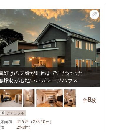
車好きの夫婦が細部までこだわった
無垢材が心地いいガレージハウス
8
全
枚
内観
ナチュラル
床面積
41.9坪（273.10㎡）
数
2階建て