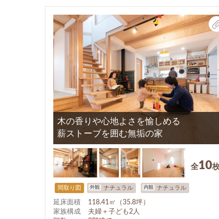
木の香りや心地よさを愉しめる
薪ストーブを囲む無垢の家
10
全
外観
内観
間取り図
ナチュラル
ナチュラル
延床面積
118.41㎡（35.8坪）
家族構成
夫婦＋子ども2人