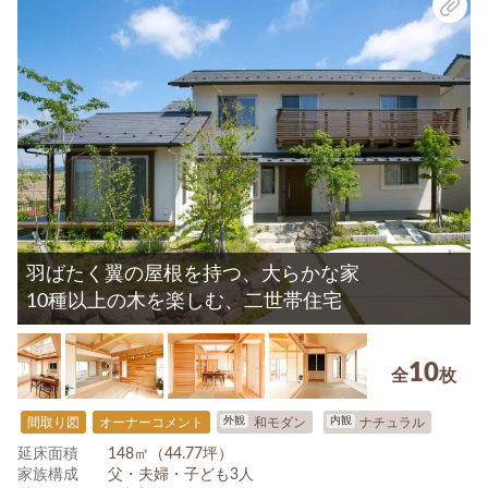
羽ばたく翼の屋根を持つ、大らかな家
10種以上の木を楽しむ、二世帯住宅
10
全
枚
外観
内観
間取り図
オーナーコメント
和モダン
ナチュラル
延床面積
148㎡（44.77坪）
家族構成
父・夫婦・子ども3人