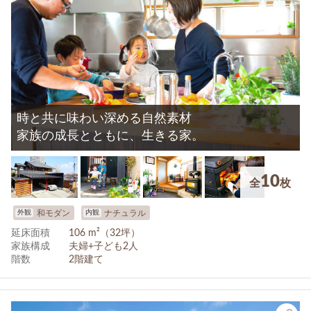
時と共に味わい深める自然素材
家族の成長とともに、生きる家。
10
全
枚
外観
内観
和モダン
ナチュラル
延床面積
106 m²（32坪）
家族構成
夫婦+子ども2人
階数
2階建て