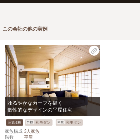
この会社の他の実例
ゆるやかなカーブを描く
個性的なデザインの平屋住宅
外観
内観
写真6枚
和モダン
和モダン
家族構成
3人家族
階数
平屋