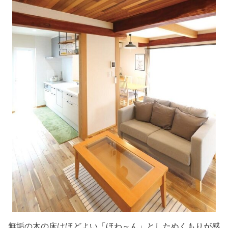
無垢の木の床はほどよい「ほわ～ん」としたぬくもりが感