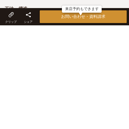
工法・構造
来店予約もできます
木造軸組工法
お問い合わせ・資料請求
クリップ
シェア
こだわり
家族の要望に「感性」「創造」というエッセンスを加える
オリジナルのデザイナーズハウス、価格以上に得られる心
からの喜びと満足感、カフェやレストランで培ったセンス
を家づくりに活かす、イメージが湧くスケッチ
アフター保証・メンテナンス
JIO（日本住宅保証検査機構）による住宅瑕疵担保責任保
険、1年点検ほか随時迅速に対応
キーワード
一人のデザイナーが全てデザイン、総合建設業の安心感、
リフォーム・リノベーションの実績豊富、施主OB宅の見
学可、模型・イラストを使った提案、平屋、ガレージ、趣
味空間、デザイン住宅、アウトドアテイスト、デザインジ