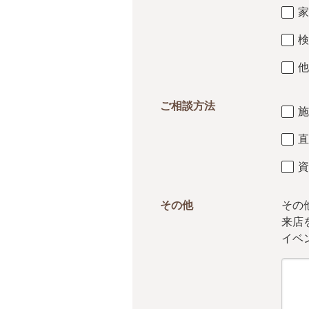
家
検
他
ご相談方法
施
直
資
その他
その
来店
イベ