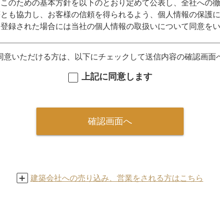
はこのための基本方針を以下のとおり定めて公表し、全社への
とも協力し、お客様の信頼を得られるよう、個人情報の保護に
を登録された場合には当社の個人情報の取扱いについて同意を
同意いただける方は、以下にチェックして送信内容の確認画面
目的として個人情報を取得いたします。
上記に同意します
づく、掲載企業への個人情報提供
ビスのご案内
お問い合わせへの対応
確認画面へ
ついて
を委託する場合には、これら委託先を厳正に調査・選定し、適
た、以下の事項を除き、当社が保有する個人情報について、利
外の利用を防ぐための措置を講じます。本人の承諾無く、第三
建築会社への売り込み、営業をされる方はこちら
財産の保護のために必要がある場合であって、本人の同意を得