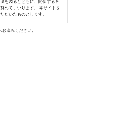
徹底を図るとともに、関係する各
努めてまいります。 本サイトを
いただいたものとします。
へお進みください。
正な取扱いを確実にするために、
用目的の達成に必要な範囲を超え
者に開示・提供することをいたし
ることが困難であるとき