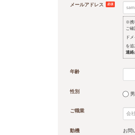
メールアドレス
必須
※携
ご確
ドメ
を追
連絡
年齢
性別
男
ご職業
動機
お問