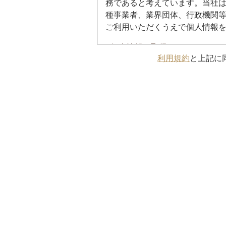
務であると考えています。当社
種事業者、業界団体、行政機関等
ご利用いただくうえで個人情報
■個人情報の取得
利用規約
と上記に
当社は、以下の事項を利用
（1）本サービスの提供
（2）ユーザーの承諾に基
（3）本サイトからのサー
（4）本サービスに関する
■個人情報の利用・委託・提供に
当社は、個人情報の取扱い
適切な監督を行います。ま
た取り扱いを行わず、目的
ません。
（1）法令に基づく場合
（2）人の生命、身体又は