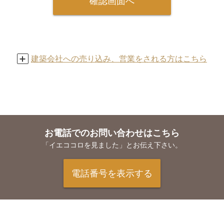
確認画面へ
を取得いたします。
（1）本サービスの提供
（2）ユーザーの承諾に基づく、掲載企業への
個人情報提供
（3）本サイトからのサービスのご案内
建築会社への売り込み、営業をされる方はこちら
（4）本サービスに関するお問い合わせへの対
応
■個人情報の利用・委託・提供について
当社は、個人情報の取扱いを委託する場合に
お電話でのお問い合わせはこちら
は、これら委託先を厳正に調査・選定し、適正
「イエココロを見ました」とお伝え下さい。
な取扱いを確実にするために、適切な監督を行
います。また、以下の事項を除き、当社が保有
する個人情報について、利用目的の達成に必要
電話番号を表示する
な範囲を超えた取り扱いを行わず、目的外の利
用を防ぐための措置を講じます。本人の承諾無
く、第三者に開示・提供することをいたしませ
ん。