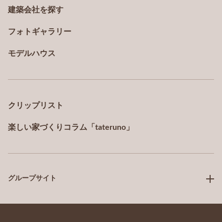
ますので、ご了承ください。
建築会社を探す
■個人情報の安全対策
フォトギャラリー
当社は、個人情報の漏えい、滅失又はき損の防
モデルハウス
止及び是正に関して、必要かつ適切な安全対策
を実施いたします。
■プライバシーポリシーの変更
クリップリスト
当社は、本プライバシーポリシーを定期的に見
直し、お客様に予告することなく変更すること
楽しい家づくりコラム「tateruno」
があります。
■個人情報に関する苦情および相談、お問い合わせに
ついて
グループサイト
個人情報の取扱いに関する苦情及び相談、お問
い合わせについては、
こちら
までお寄せくださ
い。
※お問い合わせ先の電子メールは、サービスの利