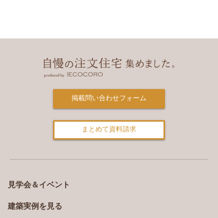
（1）法令に基づく場合
（2）人の生命、身体又は財産の保護のために
必要がある場合であって、本人の同意を得るこ
とが困難であるとき
（3）公衆衛生の向上又は児童の健全な育成の
推進のために特に必要がある場合であって、本
人の同意を得ることが困難であるとき
（4）国の機関もしくは地方公共団体又はその
掲載問い合わせフォーム
委託を受けた者が法令の定める事務を遂行する
ことに対して協力する必要がある場合であっ
て、本人の同意を得ることによって当該事務の
まとめて資料請求
遂行に支障を及ぼすおそれがあるとき
■任意性について
個人情報の提供については、お客様の自由なご
見学会＆イベント
判断にお任せいたします。ただし、必要な個人
情報の一部をご提供いただけない場合、本サー
建築実例を見る
ビスの一部をお受けいただけない場合がござい