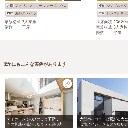
外観
外観
アメリカン・サーファーズハウス
シンプルモダ
内観
内観
海外スタイル
シンプルモダ
家族構成
2人家族
延床面積
136.8
階数
平屋
家族構成
3人家
階数
平屋
ほかにもこんな実例があります
マイホームでのびのびと子育て
大型バルコニーと繋がる大空
木の質感を活かしたカフェ風の家
心地よいシックモダンなリゾ